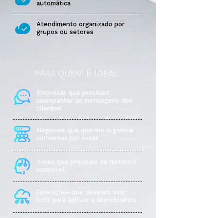
automática
Atendimento organizado por
grupos ou setores
PARA QUEM É IDEAL
Empresas que precisam
acompanhar as mensagens dos
clientes
Negócios que querem organizar
conversas por setor
Times que precisam de histórico
acessível
Operações que desejam usar
bots para agilizar o atendimento