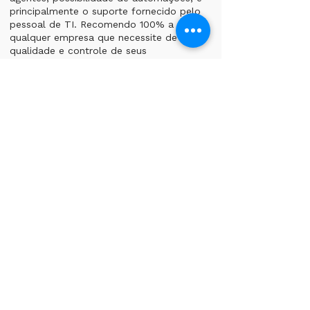
principalmente o suporte fornecido pelo
pessoal de TI. Recomendo 100% a
qualquer empresa que necessite de
qualidade e controle de seus
atendimentos de WhatsApp.”
Rodrigo Gutierrez
Gutierrez Pneus
Sobre a
Cloudcom
A Cloudcom nasceu quando
comunicação corporativa ainda dependia
de telefonia física.