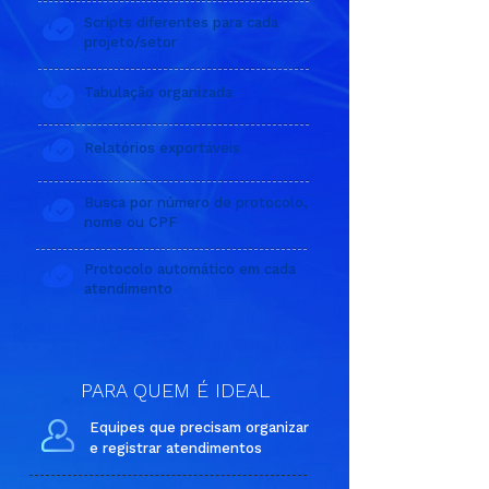
Scripts diferentes para cada
projeto/setor
Tabulação organizada
Relatórios exportáveis
Busca por número de protocolo,
nome ou CPF
Protocolo automático em cada
atendimento
PARA QUEM É IDEAL
Equipes que precisam organizar
e registrar atendimentos