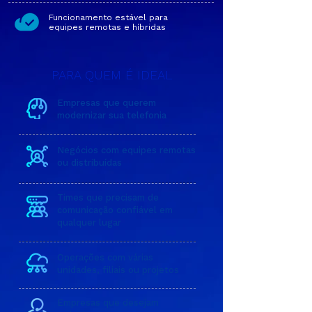
Funcionamento estável para
equipes remotas e híbridas
PARA QUEM É IDEAL
Empresas que querem
modernizar sua telefonia
Negócios com equipes remotas
ou distribuídas
Times que precisam de
comunicação confiável em
qualquer lugar
Operações com várias
unidades, filiais ou projetos
Empresas que desejam